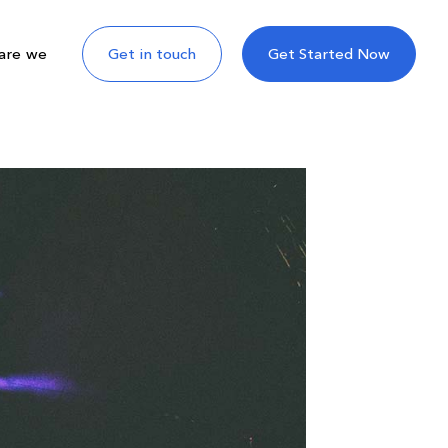
are we
Get in touch
Get Started Now