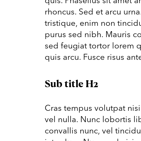
quis. Phasellus sit amet 
rhoncus. Sed et arcu urna.
tristique, enim non tincid
purus sed nibh. Mauris con
sed feugiat tortor lorem q
quis arcu. Fusce risus ant
Sub title H2
Cras tempus volutpat nisi
vel nulla. Nunc lobortis 
convallis nunc, vel tincid