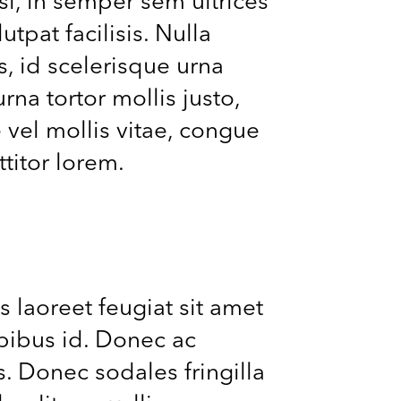
sl, in semper sem ultrices
tpat facilisis. Nulla
s, id scelerisque urna
na tortor mollis justo,
 vel mollis vitae, congue
titor lorem.
 laoreet feugiat sit amet
apibus id. Donec ac
s. Donec sodales fringilla