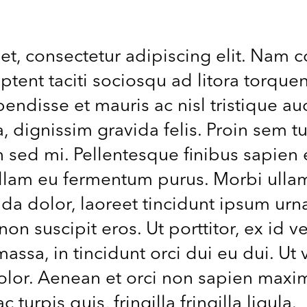
et, consectetur adipiscing elit. Na
ptent taciti sociosqu ad litora torque
ndisse et mauris ac nisl tristique auc
 dignissim gravida felis. Proin sem tu
 sed mi. Pellentesque finibus sapien et
llam eu fermentum purus. Morbi ullamc
ada dolor, laoreet tincidunt ipsum ur
non suscipit eros. Ut porttitor, ex id
sa, in tincidunt orci dui eu dui. Ut 
dolor. Aenean et orci non sapien maxi
 turpis quis, fringilla fringilla ligula.