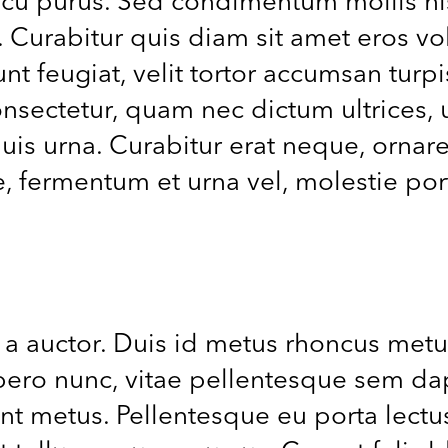
arcu purus. Sed condimentum mollis ni
 Curabitur quis diam sit amet eros volu
unt feugiat, velit tortor accumsan turpi
sectetur, quam nec dictum ultrices, ur
uis urna. Curabitur erat neque, ornare
e, fermentum et urna vel, molestie port
 a auctor. Duis id metus rhoncus metus
libero nunc, vitae pellentesque sem d
unt metus. Pellentesque eu porta lectu