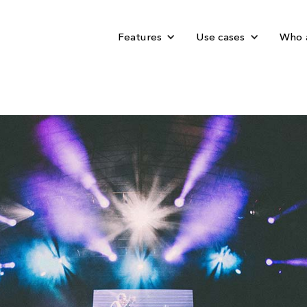
Features
Use cases
Who 