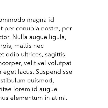
m commodo magna id
nt per conubia nostra, per
tor. Nulla augue ligula,
rpis, mattis nec
 odio ultrices, sagittis
orper, velit vel volutpat
na eget lacus. Suspendisse
 vestibulum euismod,
vitae lorem id augue
mus elementum in at mi.